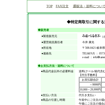
TOP
FAX注文
通販法・送料につい
◆特定商取引に関する
◆販売者
●製造販売元
（
●運営統括責任者
今井 康光
●所在地
〒508-0421 岐
●連絡先
TEL&FAX ： 0573-
e-mail ：
◆お支払方法・送料について
●商品代金以外の必要料金
送料(クール/箱代含
【代引手数料】
お支払額合計
～9999円
10,000～29,999円
●支払い方法
代引き支払い
●商品の引渡し時期
午前中にご注文の場
午後にご注文の場合