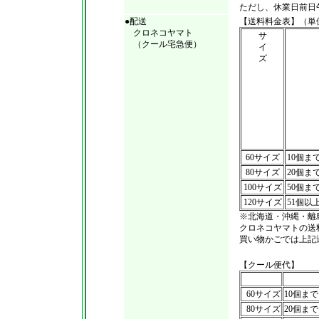
ただし、休業日前日
●配送
【送料料金表】（単
クロネコヤマト
サ
（クール宅急便）
イ
ズ
60サイズ
10個ま
80サイズ
20個ま
100サイズ
50個ま
120サイズ
51個以
※北海道・沖縄・離
クロネコヤマトの送
買い物かごでは上記
【クール便代】
60サイズ
10個まで
80サイズ
20個まで